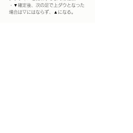
・▼確定後、次の足で上ダウとなった
場合は▽にはならず、▲になる。
【利用規約】
・ソフトウェア、並びにドキュメント
の作成には万全を期しておりますが、
使用して発生した如何なる損害に対し
ても著作権者は責任を一切負わないも
のとします。
・本製品は使用による利益などを保証
するものではありません。
・本製品に含まれている内容の全て、
および一部を複製、販売、譲渡、配布
を禁止とさせて頂きます。 また内容の
改変や逆コンパイルなどもあわせて禁
止いたします。
・MetaTrader 5または、MetaTrader
4のバーションアップによる仕様変更