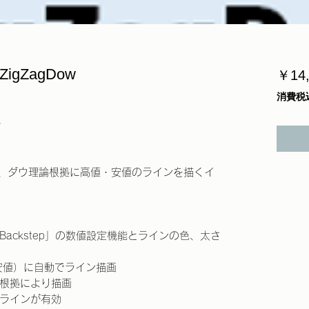
gZagDow
￥14,
消費税
★
gを元に、ダウ理論根拠に高値・安値のラインを描くイ
ion、Backstep」の数値設定機能とラインの色、太さ
と安値）に自動でライン描画
根拠により描画
ラインが有効