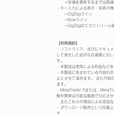
→安値を更新するまでは高値
・キー入力による表示・非表示機
→ZigZagライン
→Dowライン
→ZigZagのエクストリーム
【利用規約】
・ソフトウェア、並びにドキュメ
して発生した如何なる損害に対し
す。
・本製品は使用による利益などを
・本製品に含まれている内容の全
止とさせて頂きます。 また内容
ます。
・MetaTrader 5または、Me
動作異常は可能な範囲で対応させ
またこれらの理由による返品な
・ダウンロード販売という性質上
す。