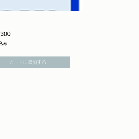
価
300
格
込み
カートに追加する