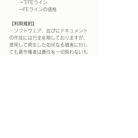
→下FEライン
→FEラインの価格
【利用規約】
・ソフトウェア、並びにドキュメント
の作成には万全を期しておりますが、
使用して発生した如何なる損害に対し
ても著作権者は責任を一切負わないも
のとします。
・本製品は使用による利益などを保証
するものではありません。
・本製品に含まれている内容の全て、
および一部を複製、販売、譲渡、配布
を禁止とさせて頂きます。 また内容の
改変や逆コンパイルなどもあわせて禁
止いたします。
・MetaTrader 5または、MetaTrader
4のバーションアップによる仕様変更
での動作異常は可能な範囲で対応させ
て頂きますが保証は致しかねます。