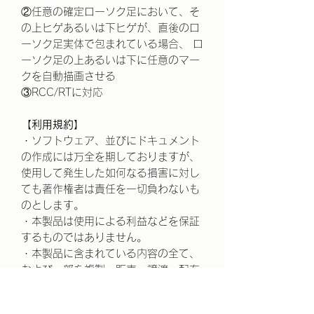
②任意の確定ローソク足において、そ
の上ヒゲあるいは下ヒゲが、直後のロ
ーソク足実体で包まれている場合、 ロ
ーソク足の上あるいは下に任意のマー
クを自動描画させる
③RCC/RTに対応
【利用規約】
・ソフトウェア、並びにドキュメント
の作成には万全を期しておりますが、
使用して発生した如何なる損害に対し
ても著作権者は責任を一切負わないも
のとします。
・本製品は使用による利益などを保証
するものではありません。
・本製品に含まれている内容の全て、
および一部を複製、販売、譲渡、配布
を禁止とさせて頂きます。 また内容の
改変や逆コンパイルなどもあわせて禁