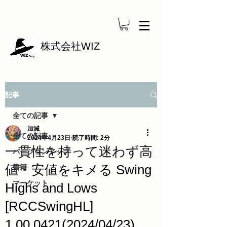
株式会社WIZ
記事
全ての記事
加減
全ての記事
2024年4月23日
読了時間: 2分
一貫性を持って迷わず高
バージョンアップ
値・安値をキメる Swing
書籍
マーケット
Highs and Lows
[RCCSwingHL]
1.00.0421(2024/04/23)