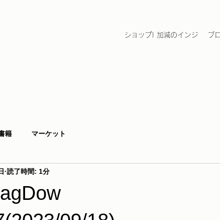
ショップ| 加減のインジ
ブ
書籍
マーケット
日
読了時間: 1分
gZagDow