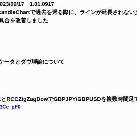
3/09/17　1.01.0917 
ewCandleChartで過去を遡る際に、ラインが延長されな
不具合を改善しました
ンジケータとダウ理論について
hartとRCCZigZagDowでGBPJPY/GBPUSDを複数時間足
O53Cc_pF0