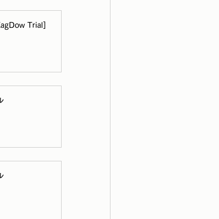
w Trial]
ル
ル