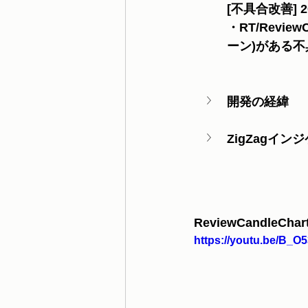
[不具合改善] 202
・RT/Revi
ーン)がある
開発の経緯
ZigZagイ
ReviewCandleC
https://youtu.be/B_