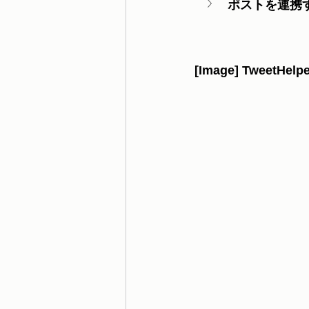
ポストを連携
[Image] TweetHelp