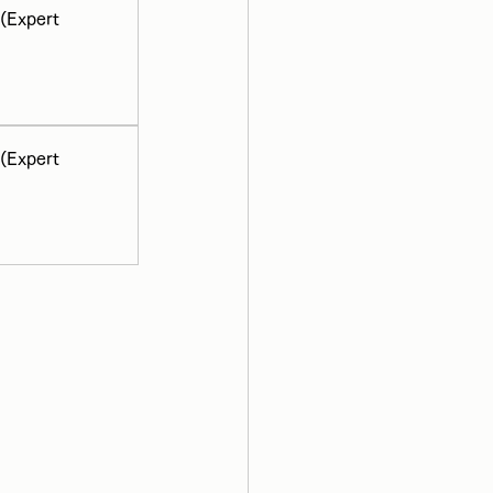
pert 
pert 